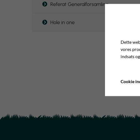
Referat Generalforsamling
Hole in one
Dette webs
vores pro
indsats og
Cookie ind