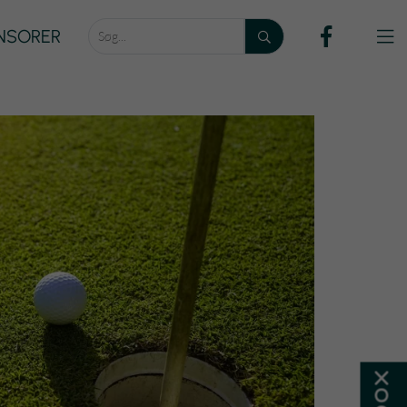
NSORER
