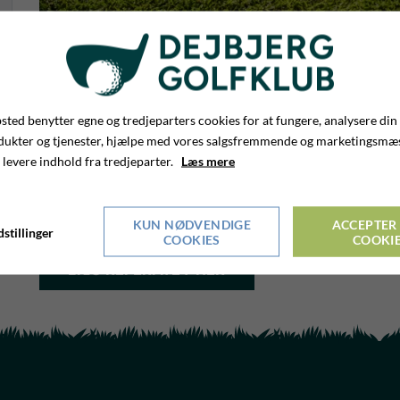
Bestyrelsesmød
ted benytter egne og tredjeparters cookies for at fungere, analysere din
dukter og tjenester, hjælpe med vores salgsfremmende og marketingsmæ
den 21. maj 20
 levere indhold fra tredjeparter.
Læs mere
8. JUNI 2026
KUN NØDVENDIGE
ACCEPTER 
stillinger
COOKIES
COOKI
LÆS REFERATET HER