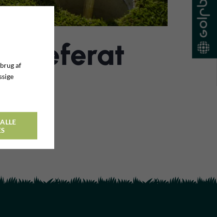
e referat
 brug af
ssige
26
ALLE
ES