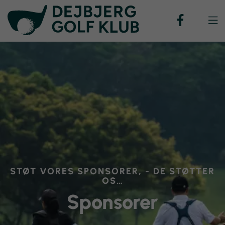

STØT VORES SPONSORER, - DE STØTTER
OS…
Sponsorer