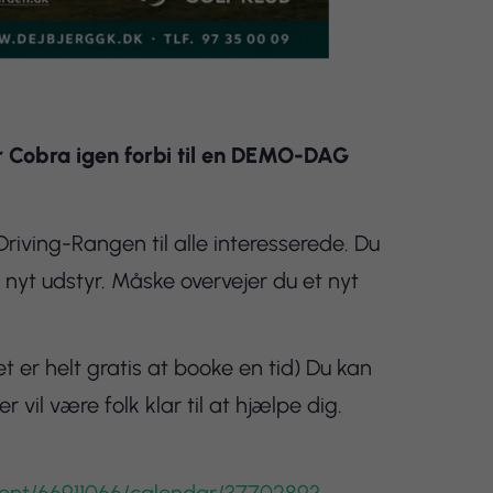
r Cobra igen forbi til en DEMO-DAG
riving-Rangen til alle interesserede. Du
 nyt udstyr. Måske overvejer du et nyt
 er helt gratis at booke en tid) Du kan
vil være folk klar til at hjælpe dig.
ent/66911066/calendar/3770289?