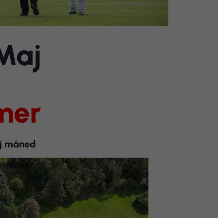
Maj
mer
maj måned