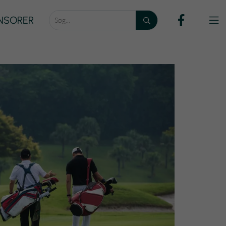
NSORER
