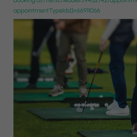
appointmentTypeIds[]=66911066