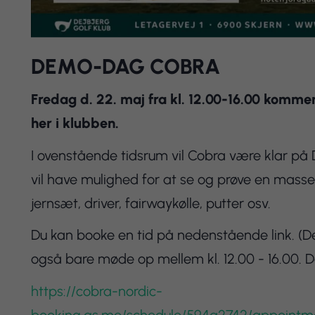
DEMO-DAG COBRA
Fredag d. 22. maj fra kl. 12.00-16.00 komme
her i klubben.
I ovenstående tidsrum vil Cobra være klar på D
vil have mulighed for at se og prøve en masse
jernsæt, driver, fairwaykølle, putter osv.
Du kan booke en tid på nedenstående link. (Det
også bare møde op mellem kl. 12.00 - 16.00. Der 
https://cobra-nordic-
booking.as.me/schedule/594a2742/appointm