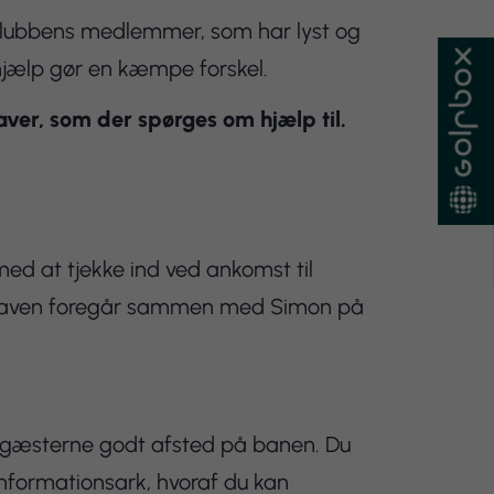
f klubbens medlemmer, som har lyst og
n hjælp gør en kæmpe forskel.
aver, som der spørges om hjælp til.
ed at tjekke ind ved ankomst til
pgaven foregår sammen med Simon på
 gæsterne godt afsted på banen. Du
 informationsark, hvoraf du kan