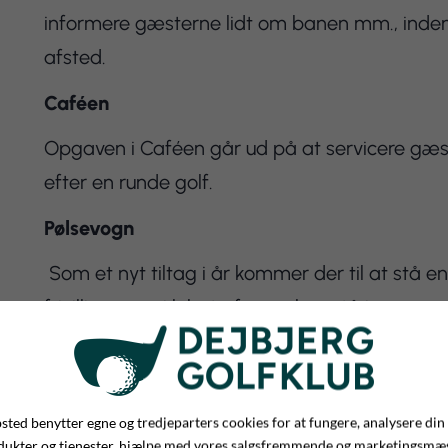
informere gæsterne lidt om banen mm., inde
afsted.
Caféen
Opgaven i Caféen går ud på at servicere gæst
efter en runde golf.
Pølsevogn
Som et nyt tiltag i år kommer der til at stå en
frivillige, som i løbet af ugen kan stå i vognen.
Hvis du har mulighed for at hjælpe i forhold 
kontor@dejbjerggk.dk eller kom forbi konto
ted benytter egne og tredjeparters cookies for at fungere, analysere din
dukter og tjenester, hjælpe med vores salgsfremmende og marketingsmæ