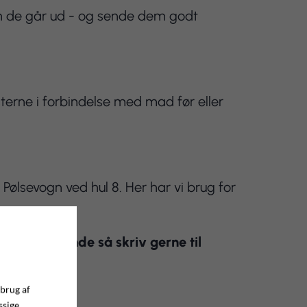
n de går ud - og sende dem godt
erne i forbindelse med mad før eller
 Pølsevogn ved hul 8. Her har vi brug for
til ovenstående så skriv gerne til
ret
 brug af
ssige