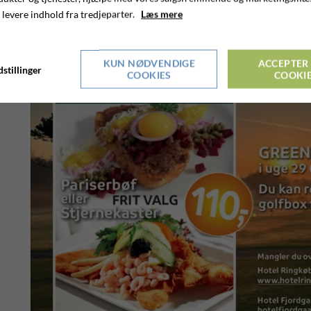
 levere indhold fra tredjeparter.
Læs mere
KUN NØDVENDIGE
ACCEPTER 
stillinger
COOKIES
COOKI